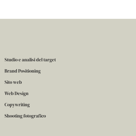
Studio e analisi del target
Brand Positioning
Sito web
Web Design
Copywriting
Shooting fotografico