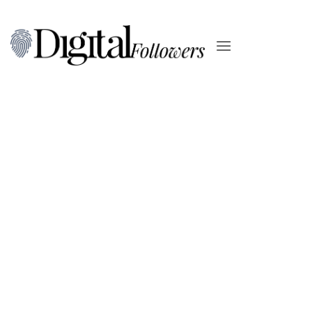
Salta
ai
contenuti
TARGETING, SHOOTING & WEBSITE
Palazzo Montanari