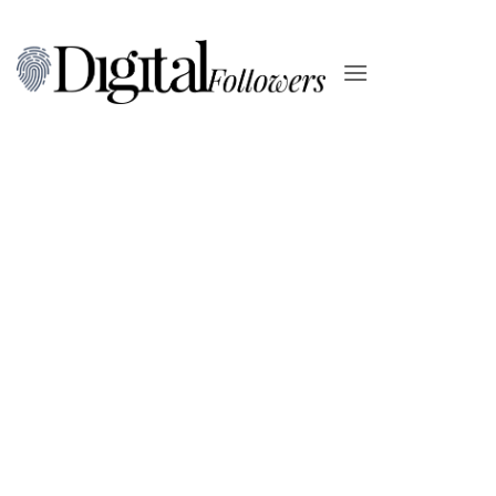
Salta
ai
contenuti
BRAND POSITIONING
Flock Haus Switzerland