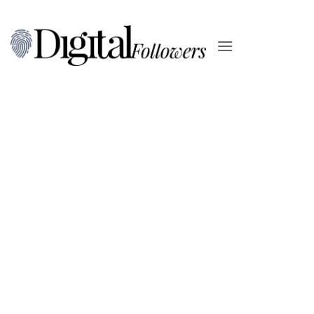
Salta
ai
contenuti
BRAND LOOK & FEEL
Le Voci di Napoli