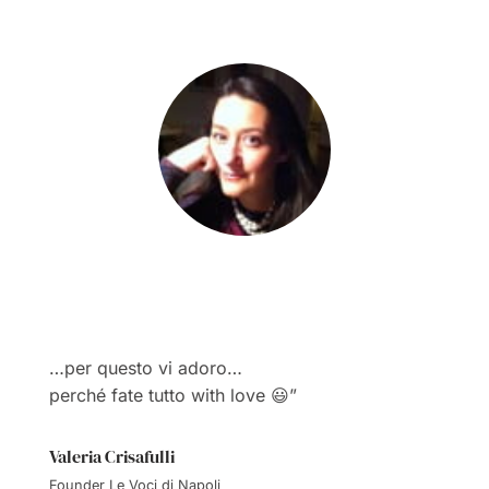
Vi adoro!
“
…per questo vi adoro…
perché fate tutto with love 😃”
Valeria Crisafulli
Founder Le Voci di Napoli