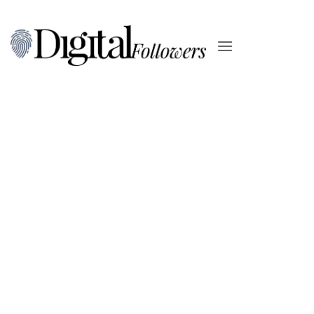
Salta
ai
contenuti
WEB DESIGN
OcchiCielo