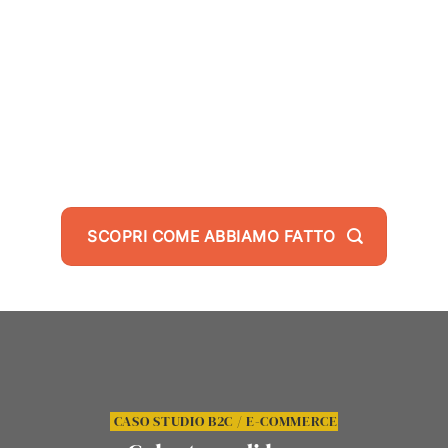
CTR CAMPAGNE ADV GOOGLE
SCOPRI COME ABBIAMO FATTO
CASO STUDIO B2C / E-COMMERCE