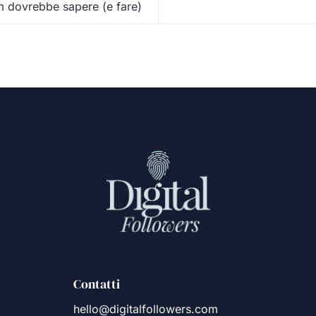
am dovrebbe sapere (e fare)
Contatti
hello@digitalfollowers.com