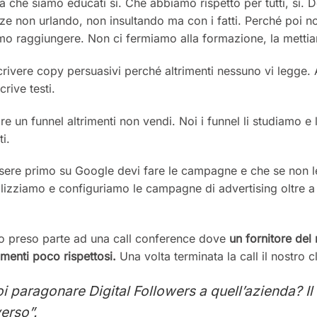
ma che siamo educati sì. Che abbiamo rispetto per tutti, sì.
 non urlando, non insultando ma con i fatti. Perché poi noi
biamo raggiungere. Non ci fermiamo alla formazione, la mettia
rivere copy persuasivi perché altrimenti nessuno vi legge.
rive testi.
 un funnel altrimenti non vendi. Noi i funnel li studiamo e l
ti.
ere primo su Google devi fare le campagne e che se non le
alizziamo e configuriamo le campagne di advertising oltre a 
ho preso parte ad una call conference dove
un fornitore del
amenti poco rispettosi.
Una volta terminata la call il nostro c
i paragonare Digital Followers a quell’azienda? Il l
erso”.