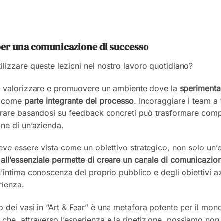
per una comunicazione di successo
izzare queste lezioni nel nostro lavoro quotidiano?
le valorizzare e promuovere un ambiente dove la
sperimentaz
ti come
parte integrante del processo
. Incoraggiare i team a
 iterare basandosi su feedback concreti può trasformare comp
one di un’azienda.
deve essere vista come un obiettivo strategico, non solo un’
 all’essenziale permette di creare un canale di comunicazion
n’intima conoscenza del proprio pubblico e degli obiettivi 
rienza.
o dei vasi in “Art & Fear” è una metafora potente per il mon
he, attraverso l’esperienza e la ripetizione, possiamo non s