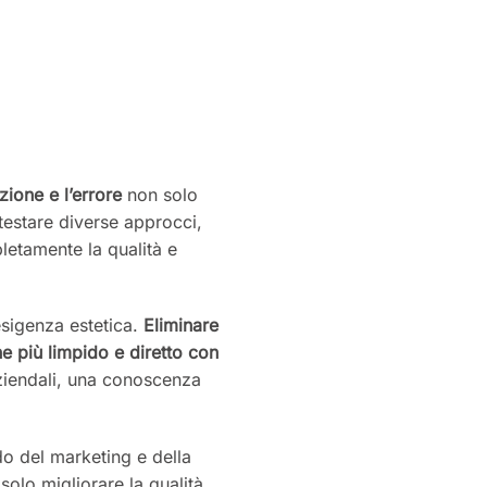
ione e l’errore
non solo
 testare diverse approcci,
letamente la qualità e
esigenza estetica.
Eliminare
e più limpido e diretto con
aziendali, una conoscenza
do del marketing e della
olo migliorare la qualità