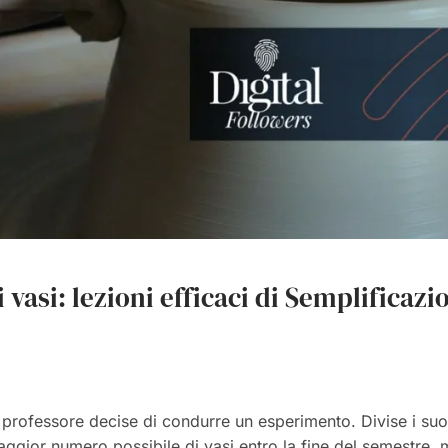
 vasi: lezioni efficaci di Semplificaz
l professore decise di condurre un esperimento. Divise i suoi
ggior numero possibile di vasi entro la fine del semestre,