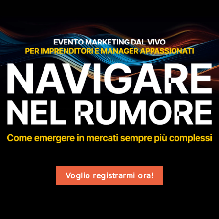
Salta
ai
contenuti
Voglio registrarmi ora!