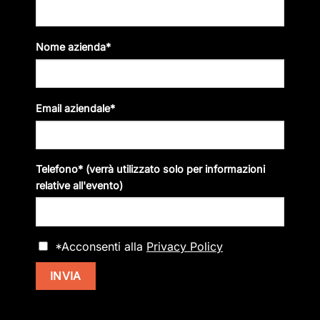
Si
prega
di
Nome azienda*
lasciare
vuoto
questo
campo.
Email aziendale*
Telefono* (verrà utilizzato solo per informazioni
relative all'evento)
*Acconsenti alla
Privacy Policy