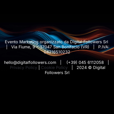
Evento Marketing organizzato da Digital Followers Srl
| Via Fiume, 9 – 37047 San Bonifacio (VR) | P.IVA:
04216510232
hello@digitalfollowers.com | (+39) 045 6112058 |
Privacy Policy
|
Cookie Policy
| 2024 © Digital
Followers Srl