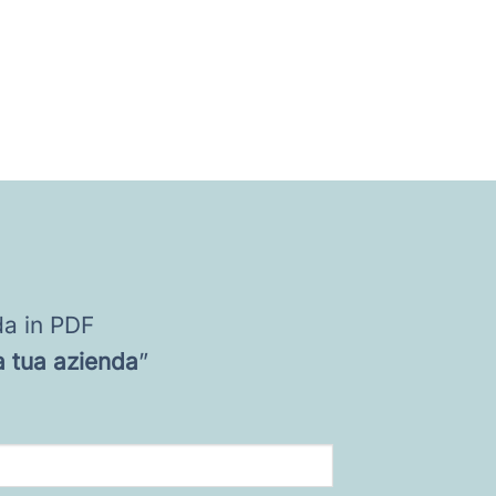
da in PDF
 tua azienda
”